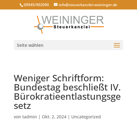
09945/902090
info@steuerkanzlei-weininger.de
Seite wählen
Weniger Schriftform:
Bundestag beschließt IV.
Bürokratieentlastungsge
setz
von
tadmin
|
Okt. 2, 2024
|
Uncategorized