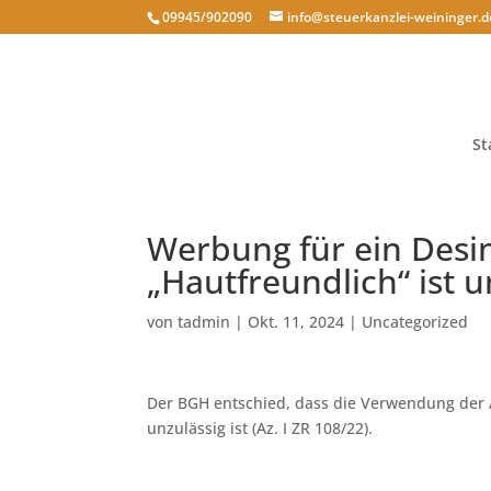
09945/902090
info@steuerkanzlei-weininger.d
St
Werbung für ein Desin
„Hautfreundlich“ ist u
von
tadmin
|
Okt. 11, 2024
|
Uncategorized
Der BGH entschied, dass die Verwendung der A
unzulässig ist (Az. I ZR 108/22).