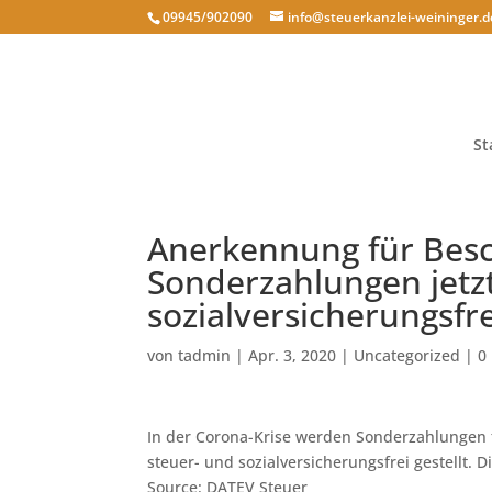
09945/902090
info@steuerkanzlei-weininger.d
St
Anerkennung für Besch
Sonderzahlungen jetz
sozialversicherungsfre
von
tadmin
|
Apr. 3, 2020
|
Uncategorized
|
0
In der Corona-Krise werden Sonderzahlungen f
steuer- und sozialversicherungsfrei gestellt.
Source: DATEV Steuer