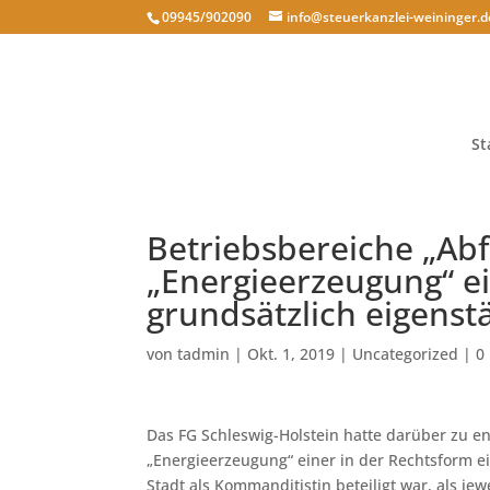
09945/902090
info@steuerkanzlei-weininger.d
St
Betriebsbereiche „Ab
„Energieerzeugung“ e
grundsätzlich eigenst
von
tadmin
|
Okt. 1, 2019
|
Uncategorized
|
0
Das FG Schleswig-Holstein hatte darüber zu e
„Energieerzeugung“ einer in der Rechtsform 
Stadt als Kommanditistin beteiligt war, als j