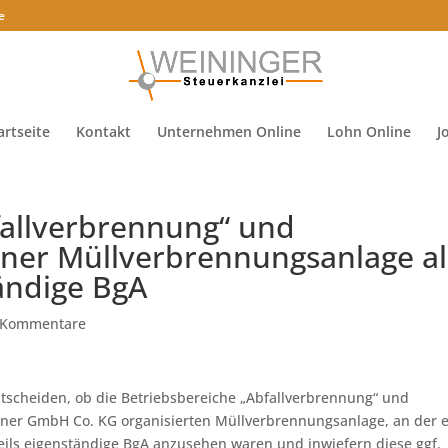
e
artseite
Kontakt
Unternehmen Online
Lohn Online
J
fallverbrennung“ und
iner Müllverbrennungsanlage al
ändige BgA
 Kommentare
ntscheiden, ob die Betriebsbereiche „Abfallverbrennung“ und
einer GmbH Co. KG organisierten Müllverbrennungsanlage, an der 
eweils eigenständige BgA anzusehen waren und inwiefern diese ggf.