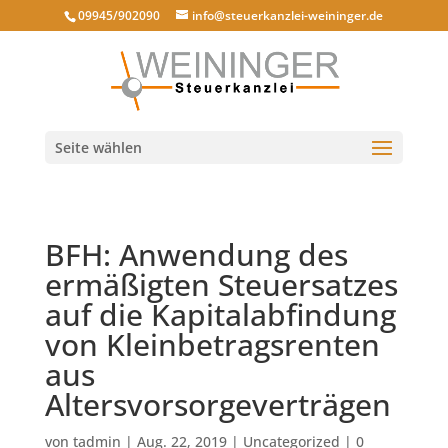
09945/902090
info@steuerkanzlei-weininger.de
Seite wählen
BFH: Anwendung des
ermäßigten Steuersatzes
auf die Kapitalabfindung
von Kleinbetragsrenten
aus
Altersvorsorgeverträgen
von
tadmin
|
Aug. 22, 2019
|
Uncategorized
|
0