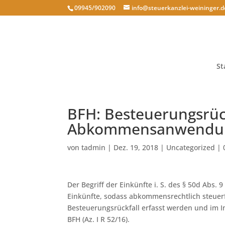
09945/902090
info@steuerkanzlei-weininger.d
St
BFH: Besteuerungsrück
Abkommensanwendu
von
tadmin
|
Dez. 19, 2018
|
Uncategorized
|
Der Begriff der Einkünfte i. S. des § 50d Abs. 9
Einkünfte, sodass abkommensrechtlich steuerf
Besteuerungsrückfall erfasst werden und im 
BFH (Az. I R 52/16).