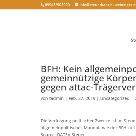
09945/902090
info@steuerkanzlei-weininger.d
St
BFH: Kein allgemeinpo
gemeinnützige Körper
gegen attac-Trägerver
von
tadmin
|
Feb. 27, 2019
|
Uncategorized
|
Die Verfolgung politischer Zwecke ist im Ste
allgemeinpolitisches Mandat, wie der BFH zu La
Source: DATEV Steuer