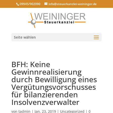
09945/902090
info@steuerkanzlei-weininger.de
Seite wählen
BFH: Keine
Gewinnrealisierung
durch Bewilligung eines
Vergütungsvorschusses
für bilanzierenden
Insolvenzverwalter
von
tadmin
|
Jan. 23, 2019
|
Uncategorized
|
0