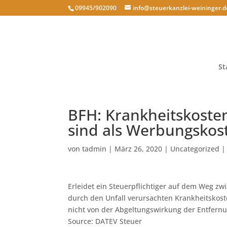
09945/902090
info@steuerkanzlei-weininger.d
St
BFH: Krankheitskoste
sind als Werbungskos
von
tadmin
|
März 26, 2020
|
Uncategorized
Erleidet ein Steuerpflichtiger auf dem Weg zw
durch den Unfall verursachten Krankheitskos
nicht von der Abgeltungswirkung der Entfernun
Source: DATEV Steuer