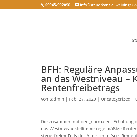
09945/902090
info@steuerkanzlei-weininger.d
St
BFH: Reguläre Anpassu
an das Westniveau –
Rentenfreibetrags
von
tadmin
|
Feb. 27, 2020
|
Uncategorized
|
Die zusammen mit der „normalen“ Erhöhung de
das Westniveau stellt eine regelmäßige Rent
steuerfreien Teils der Altersrente (sog. Renten