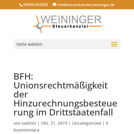
09945/902090
info@steuerkanzlei-weininger.de
Seite wählen
BFH:
Unionsrechtmäßigkeit
der
Hinzurechnungsbesteue
rung im Drittstaatenfall
von
tadmin
|
Okt. 31, 2019
|
Uncategorized
|
0
Kommentare