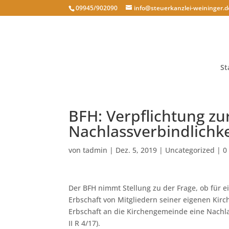
09945/902090
info@steuerkanzlei-weininger.d
St
BFH: Verpflichtung zu
Nachlassverbindlichke
von
tadmin
|
Dez. 5, 2019
|
Uncategorized
|
0
Der BFH nimmt Stellung zu der Frage, ob für e
Erbschaft von Mitgliedern seiner eigenen Kir
Erbschaft an die Kirchengemeinde eine Nachlassv
II R 4/17).