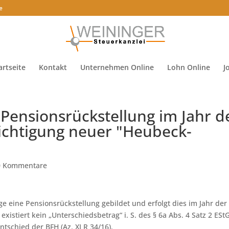
e
artseite
Kontakt
Unternehmen Online
Lohn Online
J
Pensionsrückstellung im Jahr d
ichtigung neuer "Heubeck-
0 Kommentare
ge eine Pensionsrückstellung gebildet und erfolgt dies im Jahr der
xistiert kein „Unterschiedsbetrag“ i. S. des § 6a Abs. 4 Satz 2 EStG
ntschied der BFH (Az. XI R 34/16).