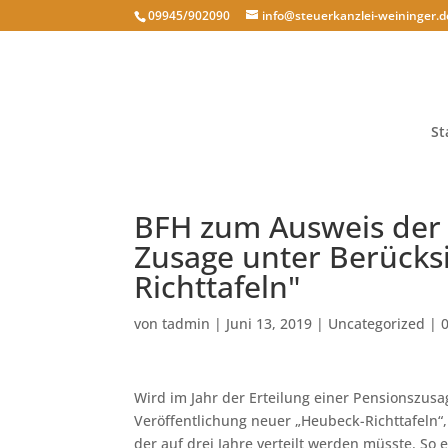
09945/902090
info@steuerkanzlei-weininger.d
St
BFH zum Ausweis der 
Zusage unter Berücks
Richttafeln"
von
tadmin
|
Juni 13, 2019
|
Uncategorized
|
Wird im Jahr der Erteilung einer Pensionszusa
Veröffentlichung neuer „Heubeck-Richttafeln“, e
der auf drei Jahre verteilt werden müsste. So e