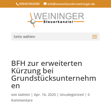
09945/902090
info@steuerkanzlei-weininger.de
Seite wählen
BFH zur erweiterten
Kürzung bei
Grundstücksunternehm
en
von
tadmin
|
Apr. 16, 2020
|
Uncategorized
|
0
Kommentare