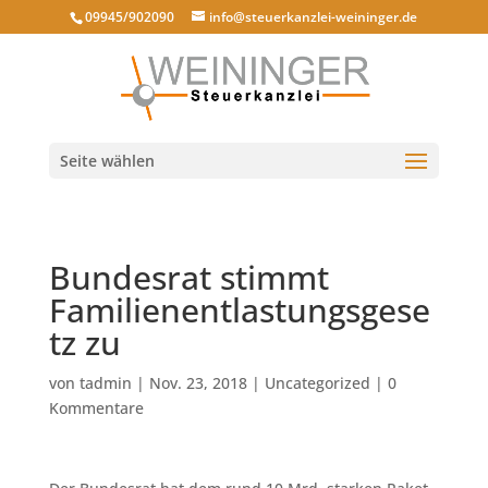
09945/902090
info@steuerkanzlei-weininger.de
Seite wählen
Bundesrat stimmt
Familienentlastungsgese
tz zu
von
tadmin
|
Nov. 23, 2018
|
Uncategorized
|
0
Kommentare