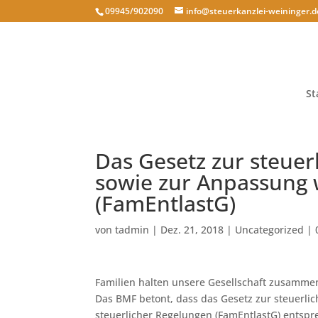
09945/902090
info@steuerkanzlei-weininger.d
St
Das Gesetz zur steuer
sowie zur Anpassung 
(FamEntlastG)
von
tadmin
|
Dez. 21, 2018
|
Uncategorized
|
Familien halten unsere Gesellschaft zusammen. 
Das BMF betont, dass das Gesetz zur steuerli
steuerlicher Regelungen (FamEntlastG) entspr