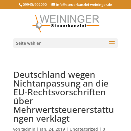
09945/902090
info@steuerkanzlei-weininger.de
Seite wählen
Deutschland wegen
Nichtanpassung an die
EU-Rechtsvorschriften
über
Mehrwertsteuererstattu
ngen verklagt
von
tadmin
|
Jan. 24, 2019
|
Uncategorized
|
0