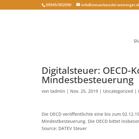
09945/902090
info@steuerkanzlei-weininger.d
St
Digitalsteuer: OECD-K
Mindestbesteuerung
von
tadmin
|
Nov. 25, 2019
|
Uncategorized
|
Die OECD veröffentlichte eine bis zum 02.12.
Mindestbesteuerung. Die OECD bittet insbes
Source: DATEV Steuer