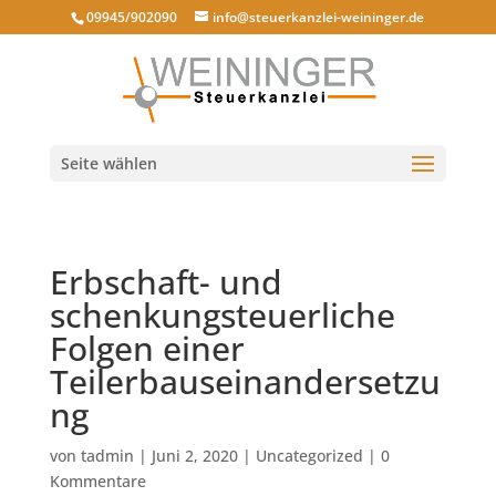
09945/902090
info@steuerkanzlei-weininger.de
Seite wählen
Erbschaft- und
schenkungsteuerliche
Folgen einer
Teilerbauseinandersetzu
ng
von
tadmin
|
Juni 2, 2020
|
Uncategorized
|
0
Kommentare