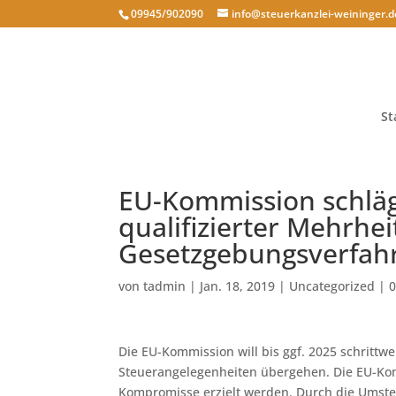
09945/902090
info@steuerkanzlei-weininger.d
St
EU-Kommission schläg
qualifizierter Mehrhei
Gesetzgebungsverfahr
von
tadmin
|
Jan. 18, 2019
|
Uncategorized
|
Die EU-Kommission will bis ggf. 2025 schrittw
Steuerangelegenheiten übergehen. Die EU-Kom
Kompromisse erzielt werden. Durch die Umste