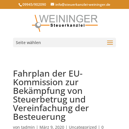
09945/902090
info@steuerkanzlei-weininger.de
Seite wählen
Fahrplan der EU-
Kommission zur
Bekämpfung von
Steuerbetrug und
Vereinfachung der
Besteuerung
von
tadmin
|
März 9, 2020
|
Uncategorized
|
0