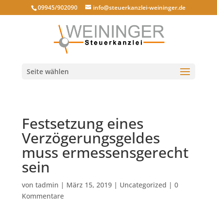
09945/902090
info@steuerkanzlei-weininger.de
Seite wählen
Festsetzung eines
Verzögerungsgeldes
muss ermessensgerecht
sein
von
tadmin
|
März 15, 2019
|
Uncategorized
|
0
Kommentare