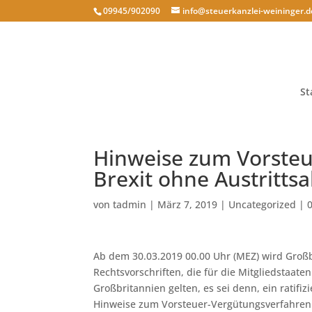
09945/902090
info@steuerkanzlei-weininger.d
St
Hinweise zum Vorsteu
Brexit ohne Austrit
von
tadmin
|
März 7, 2019
|
Uncategorized
|
Ab dem 30.03.2019 00.00 Uhr (MEZ) wird Großb
Rechtsvorschriften, die für die Mitgliedstaat
Großbritannien gelten, es sei denn, ein ratifi
Hinweise zum Vorsteuer-Vergütungsverfahren