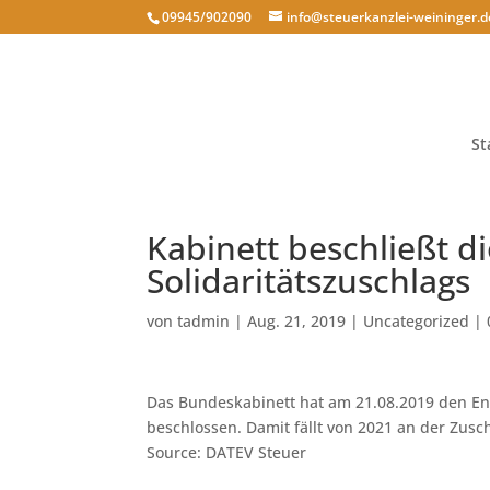
09945/902090
info@steuerkanzlei-weininger.d
St
Kabinett beschließt 
Solidaritätszuschlags
von
tadmin
|
Aug. 21, 2019
|
Uncategorized
|
Das Bundeskabinett hat am 21.08.2019 den Ent
beschlossen. Damit fällt von 2021 an der Zusch
Source: DATEV Steuer