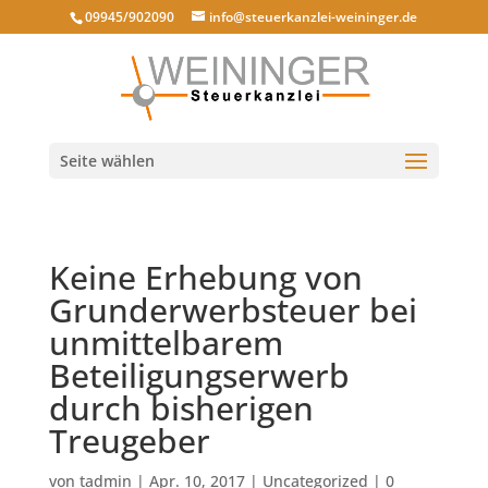
09945/902090
info@steuerkanzlei-weininger.de
Seite wählen
Keine Erhebung von
Grunderwerbsteuer bei
unmittelbarem
Beteiligungserwerb
durch bisherigen
Treugeber
von
tadmin
|
Apr. 10, 2017
|
Uncategorized
|
0