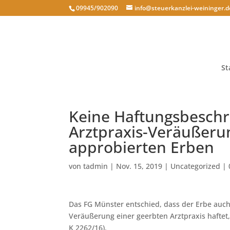
09945/902090
info@steuerkanzlei-weininger.d
St
Keine Haftungsbeschr
Arztpraxis-Veräußeru
approbierten Erben
von
tadmin
|
Nov. 15, 2019
|
Uncategorized
|
Das FG Münster entschied, dass der Erbe auc
Veräußerung einer geerbten Arztpraxis haftet,
K 2262/16).