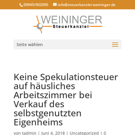
09945/902090
info@steuerkanzlei-weininger.de
Seite wählen
Keine Spekulationsteuer
auf häusliches
Arbeitszimmer bei
Verkauf des
selbstgenutzten
Eigenheims
von
tadmin
|
Juni 4, 2018
|
Uncategorized
|
0