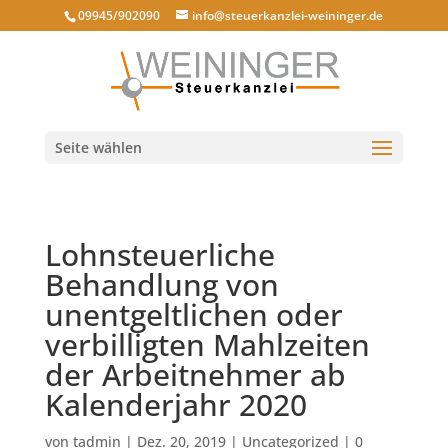
09945/902090
info@steuerkanzlei-weininger.de
Seite wählen
Lohnsteuerliche
Behandlung von
unentgeltlichen oder
verbilligten Mahlzeiten
der Arbeitnehmer ab
Kalenderjahr 2020
von
tadmin
|
Dez. 20, 2019
|
Uncategorized
|
0