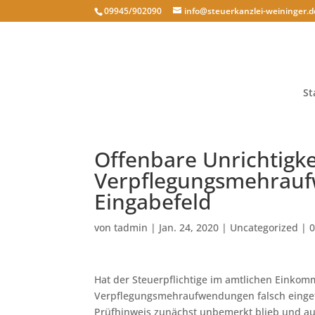
09945/902090
info@steuerkanzlei-weininger.d
St
Offenbare Unrichtigke
Verpflegungsmehraufw
Eingabefeld
von
tadmin
|
Jan. 24, 2020
|
Uncategorized
|
Hat der Steuerpflichtige im amtlichen Einko
Verpflegungsmehraufwendungen falsch eingetr
Prüfhinweis zunächst unbemerkt blieb und auc