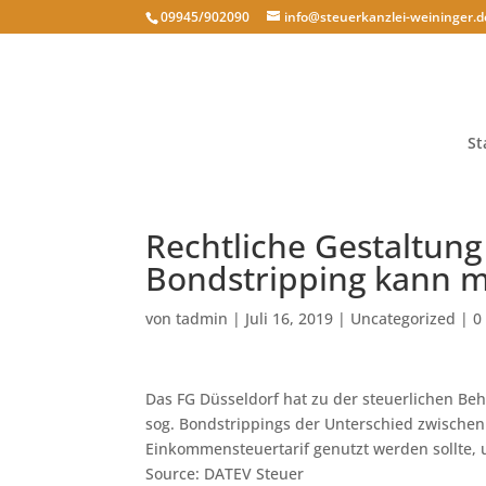
09945/902090
info@steuerkanzlei-weininger.d
St
Rechtliche Gestaltu
Bondstripping kann m
von
tadmin
|
Juli 16, 2019
|
Uncategorized
|
0
Das FG Düsseldorf hat zu der steuerlichen Be
sog. Bondstrippings der Unterschied zwische
Einkommensteuertarif genutzt werden sollte, u
Source: DATEV Steuer