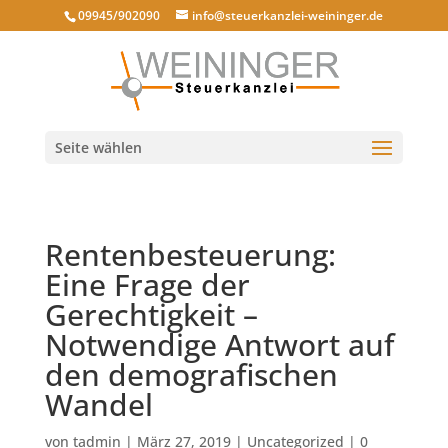
09945/902090
info@steuerkanzlei-weininger.de
Seite wählen
Rentenbesteuerung:
Eine Frage der
Gerechtigkeit –
Notwendige Antwort auf
den demografischen
Wandel
von
tadmin
|
März 27, 2019
|
Uncategorized
|
0