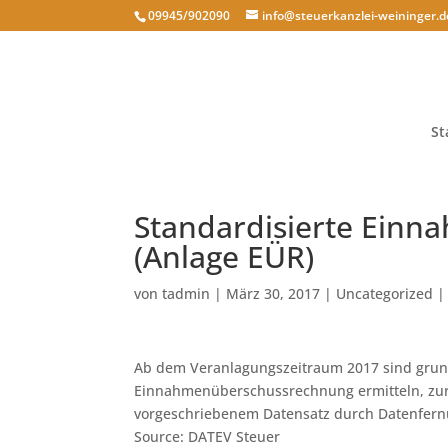
09945/902090
info@steuerkanzlei-weininger.d
St
Standardisierte Ein
(Anlage EÜR)
von
tadmin
|
März 30, 2017
|
Uncategorized
Ab dem Veranlagungszeitraum 2017 sind grunds
Einnahmenüberschussrechnung ermitteln, zur 
vorgeschriebenem Datensatz durch Datenfernüb
Source: DATEV Steuer