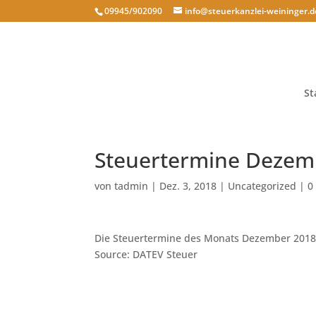
09945/902090
info@steuerkanzlei-weininger.d
St
Steuertermine Dezem
von
tadmin
|
Dez. 3, 2018
|
Uncategorized
|
0
Die Steuertermine des Monats Dezember 2018 
Source: DATEV Steuer