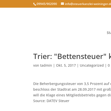
09945/902090
info@steuerkanzlei-weininger.d
St
Trier: "Bettensteuer"
von
tadmin
|
Okt. 5, 2017
|
Uncategorized
|
0
Die Beherbergungssteuer von 3,5 Prozent auf d
beschloss der Stadtrat am 28.09.2017 mit gro
will die Klage eines Mitgliedsbetriebs gegen 
Source: DATEV Steuer