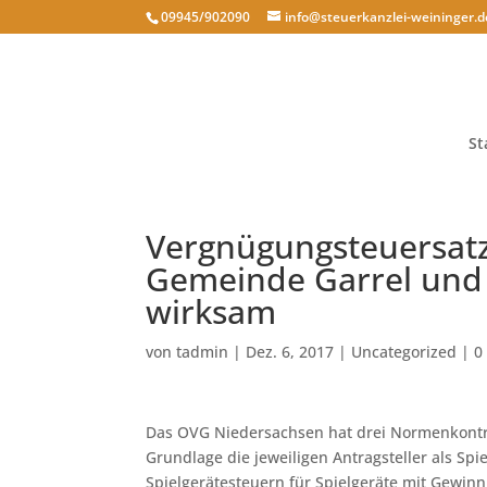
09945/902090
info@steuerkanzlei-weininger.d
St
Vergnügungsteuersatzu
Gemeinde Garrel und
wirksam
von
tadmin
|
Dez. 6, 2017
|
Uncategorized
|
0
Das OVG Niedersachsen hat drei Normenkontr
Grundlage die jeweiligen Antragsteller als Spi
Spielgerätesteuern für Spielgeräte mit Gewin