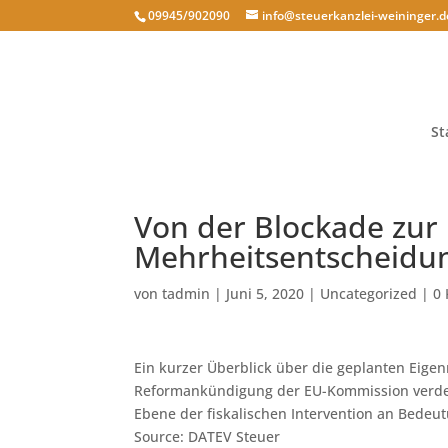
09945/902090
info@steuerkanzlei-weininger.d
St
Von der Blockade zur
Mehrheitsentscheidun
von
tadmin
|
Juni 5, 2020
|
Uncategorized
|
0
Ein kurzer Überblick über die geplanten Eige
Reformankündigung der EU-Kommission verdeut
Ebene der fiskalischen Intervention an Bedeu
Source: DATEV Steuer