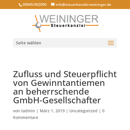
09945/902090
info@steuerkanzlei-weininger.de
Seite wählen
Zufluss und Steuerpflicht
von Gewinntantiemen
an beherrschende
GmbH-Gesellschafter
von
tadmin
|
März 1, 2019
|
Uncategorized
|
0
Kommentare