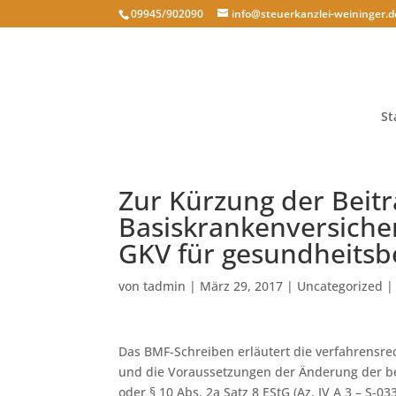
09945/902090
info@steuerkanzlei-weininger.d
St
Zur Kürzung der Beitr
Basiskrankenversich
GKV für gesundheitsb
von
tadmin
|
März 29, 2017
|
Uncategorized
Das BMF-Schreiben erläutert die verfahrensrec
und die Voraussetzungen der Änderung der b
oder § 10 Abs. 2a Satz 8 EStG (Az. IV A 3 – S-033