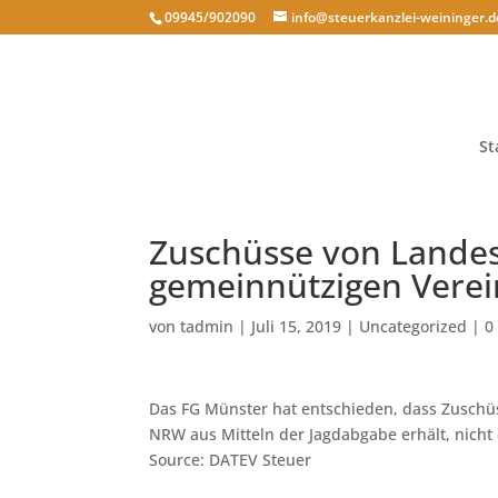
09945/902090
info@steuerkanzlei-weininger.d
St
Zuschüsse von Landes
gemeinnützigen Verein
von
tadmin
|
Juli 15, 2019
|
Uncategorized
|
0
Das FG Münster hat entschieden, dass Zuschü
NRW aus Mitteln der Jagdabgabe erhält, nicht 
Source: DATEV Steuer